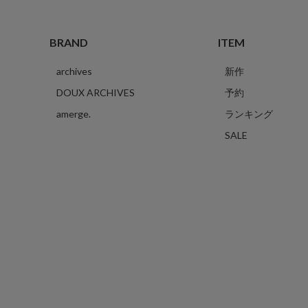
BRAND
ITEM
archives
新作
DOUX ARCHIVES
予約
amerge.
ランキング
SALE