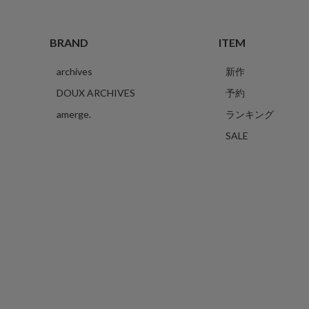
BRAND
ITEM
archives
新作
DOUX ARCHIVES
予約
amerge.
ランキング
SALE