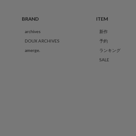
BRAND
ITEM
archives
新作
DOUX ARCHIVES
予約
amerge.
ランキング
SALE