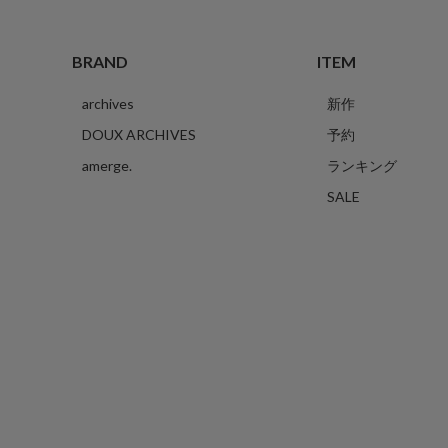
BRAND
ITEM
archives
新作
DOUX ARCHIVES
予約
amerge.
ランキング
SALE