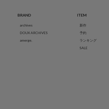
BRAND
ITEM
archives
新作
DOUX ARCHIVES
予約
amerge.
ランキング
SALE