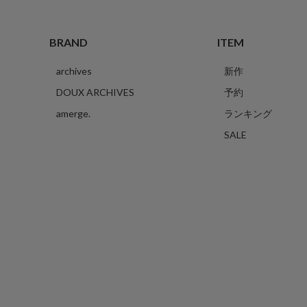
BRAND
ITEM
archives
新作
DOUX ARCHIVES
予約
amerge.
ランキング
SALE