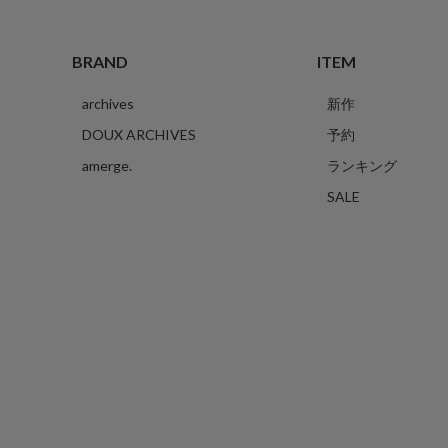
BRAND
ITEM
archives
新作
DOUX ARCHIVES
予約
amerge.
ランキング
SALE