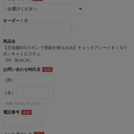
オーダーＩＤ
商品名
【主役級BIGリボンで視線を独り占め】チェックアソートＢＩＧリ
ボンキャミビスチェ
（M BLACK）
お問い合わせ時氏名
［姓］
［名］
（全角で入力してください）
電話番号