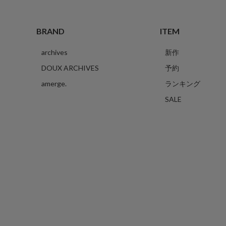
BRAND
ITEM
archives
新作
DOUX ARCHIVES
予約
amerge.
ランキング
SALE