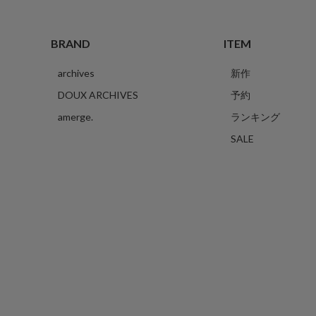
BRAND
ITEM
archives
新作
DOUX ARCHIVES
予約
amerge.
ランキング
SALE