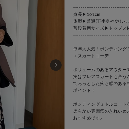
------------------------------
身長▶︎161cm 

体型▶︎普通(下半身ややしっか
普段着用サイズ▶︎トップスM
------------------------------
毎年大人気！ボンディングミ
＋スカートコーデ

ボリュームのあるアウターで
実はフレアスカートも合うん
てろっとした落ち感のある生
ポイント！

ボンディングミドルコートを
柔らかい雰囲気のきれいめス
おすすめです♪
