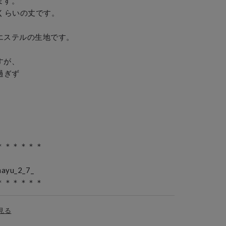
ます。

くらいの丈です。

リエステルの生地です。

すが、

ぎず

＊＊＊＊＊

yu_2_7_

＊＊＊＊＊＊
見る