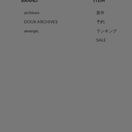
BRAND
ITEM
archives
新作
DOUX ARCHIVES
予約
amerge.
ランキング
SALE