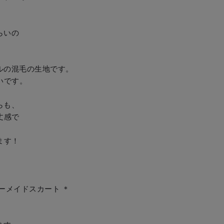
らいの



ールの混毛の生地です。

です。

らも、

感で

す！

マーメイドスカート ＊
