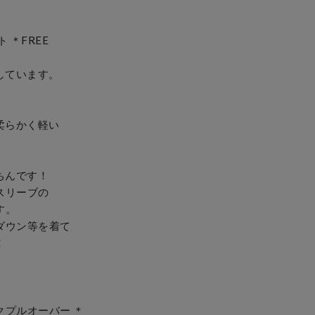
＊FREE　　　　　

しています。


柔らかく軽い

んです！

リーブの



ウン等を着て


プルオーバー ＊
