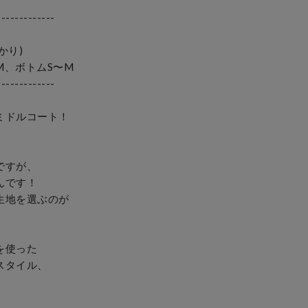
------------

り) 

、ボトムS〜M

------------

ドルコート！

すが、

です！

地を選ぶのが

使った

タイル、
