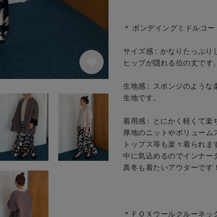
＊ ボンデイングミドルコート 
サイズ感 :  かなりたっぷり
ヒップが隠れる位の丈です。

生地感 :  スポンジのような
生地です。

着用感 :  とにかく軽くて楽ち
厚地のニットやボリュームス
トップス等も楽々着られます。
中に気込めるのでインナーダ
真冬も着たいアウターです！

＊ＦＯＸウールクルーネック