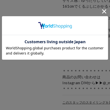
サイズ感 :  ゆったりしてい
161cmでくるぶしにかかる
生地感 :  てろっとしたポ
着心地 :  たっぷりしていま
落ち感のある生地で広がり過
すっきり見えました。

ウエストゴムで楽です。

＊＊＊＊＊＊＊＊＊＊＊＊＊
商品のお問い合わせは

Instagram DMから▶︎▶︎@_ma
＊＊＊＊＊＊＊＊＊＊＊＊
このスタッフのスタイリングを