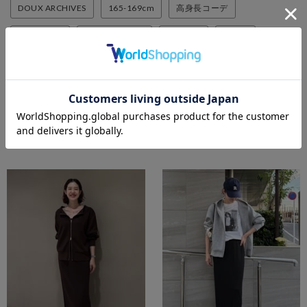
DOUX ARCHIVES
165-169cm
高身長コーデ
30代コーデ
骨格ナチュラル
ブルベ夏
ブルベ
ストライプ
フーディーロングトレンチコート
HIKARIのスタイリング