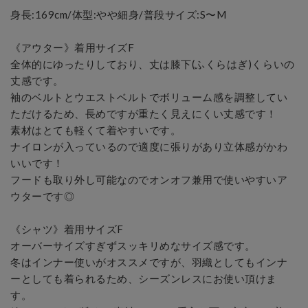
身長:169cm/体型:やや細身/普段サイズ:S〜M

《アウター》着用サイズF

全体的にゆったりしており、丈は膝下(ふくらはぎ)くらいの
丈感です。

袖のベルトとウエストベルトでボリューム感を調整してい
ただけるため、長めですが重たく見えにくい丈感です！

素材はとても軽くて着やすいです。

ナイロンが入っているので適度に張りがあり立体感がかわ
いいです！

フードも取り外し可能なのでオンオフ兼用で使いやすいア
ウターです◎

《シャツ》着用サイズF

オーバーサイズすぎずスッキリめなサイズ感です。

冬はインナー使いがオススメですが、羽織としてもインナ
ーとしても着られるため、シーズンレスにお使い頂けま
す。
