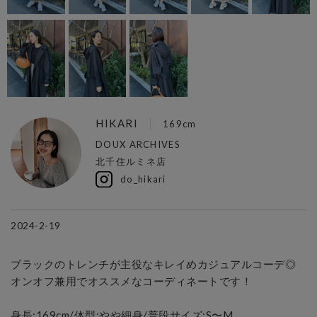
HIKARI
169cm
DOUX ARCHIVES
北千住ルミネ店
do_hikari
2024-2-19
ブラックのトレンチが主役なキレイめカジュアルコーデ◎

オンオフ兼用でオススメなコーディネートです！

身長:169cm/体型:やや細身/普段サイズ:S〜M
