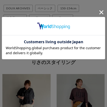
DOUX ARCHIVES
ベーシック
150-154cm
低身長コーデ
30代コーデ
40代コーデ
骨格ストレート
イエベ
大人かわいい
体型カバー
春コーデ
おでかけコーデ
シャツ
スカート
りさのスタイリング