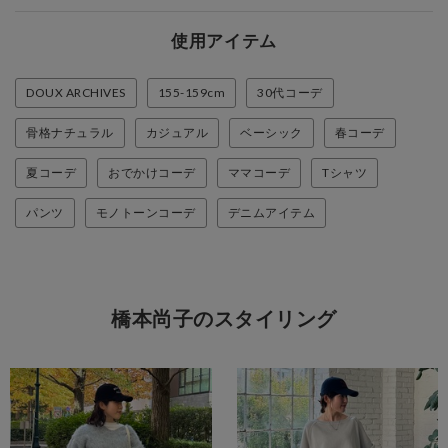
使用アイテム
DOUX ARCHIVES
155-159cm
30代コーデ
骨格ナチュラル
カジュアル
ベーシック
春コーデ
夏コーデ
おでかけコーデ
ママコーデ
Tシャツ
パンツ
モノトーンコーデ
デニムアイテム
橋本尚子のスタイリング