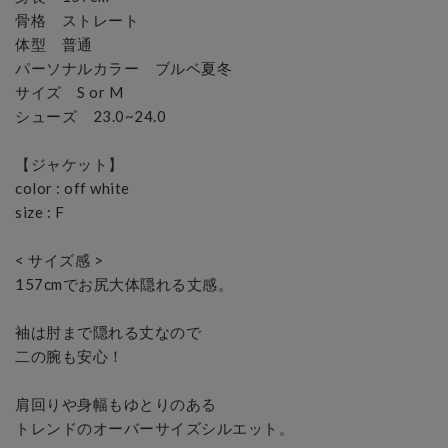
骨格　ストレート

体型　普通

パーソナルカラー　ブルベ夏冬

サイズ　S or M

シューズ　23.0~24.0

【ジャケット】

color : off white

size : F

< サイズ感 >

157cmでお尻大体隠れる丈感。

袖は肘まで隠れる丈なので

二の腕も安心！

肩回りや身幅もゆとりのある

トレンドのオーバーサイズシルエット。
