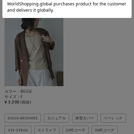
¥ 14,960
(税抜)
¥ 11,990
(税抜)
カラー：BEIGE
サイズ：F
¥ 3,300
(税抜)
DOUX ARCHIVES
カジュアル
体型カバー
ベーシック
155-159cm
ストライプ
20代コーデ
30代コーデ