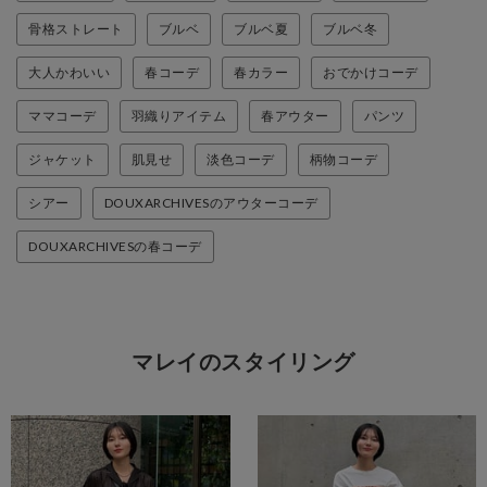
骨格ストレート
ブルベ
ブルベ夏
ブルベ冬
大人かわいい
春コーデ
春カラー
おでかけコーデ
ママコーデ
羽織りアイテム
春アウター
パンツ
ジャケット
肌見せ
淡色コーデ
柄物コーデ
シアー
DOUXARCHIVESのアウターコーデ
DOUXARCHIVESの春コーデ
マレイのスタイリング