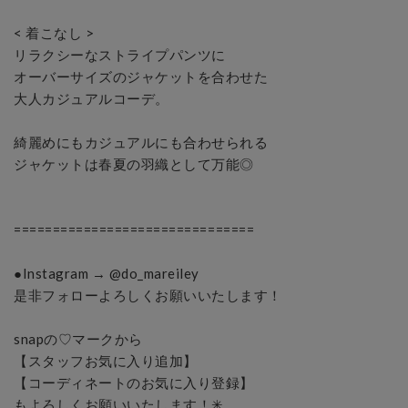
< 着こなし >

リラクシーなストライプパンツに

オーバーサイズのジャケットを合わせた

大人カジュアルコーデ。

綺麗めにもカジュアルにも合わせられる

ジャケットは春夏の羽織として万能◎

===============================

●Instagram → @do_mareiley

是非フォローよろしくお願いいたします！

snapの♡マークから

【スタッフお気に入り追加】

【コーディネートのお気に入り登録】

もよろしくお願いいたします！✳︎
