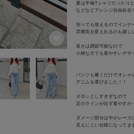
夏は半袖Tシャツだったりと
などなどアレンジ自由自在です
別々でも使えるのでインナー
雰囲気を変えれるのも嬉しいポ
長さは調節可能なので

小柄な方でも着やすいデザイ
パンツも履くだけでオシャレ
デニムを選びました！！

ダボッとしすぎずなので

足のラインが出ず着やすかったです👌
ダメージ部分は中がレースに
見えにくい仕様になってます