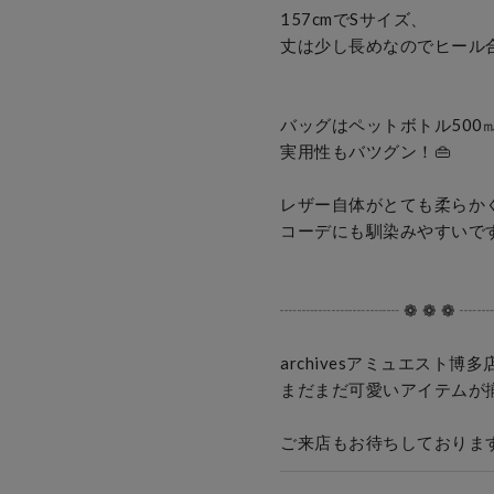
157cmでSサイズ、

丈は少し長めなのでヒール合
バッグはペットボトル500㎖
実用性もバツグン！👜

レザー自体がとても柔らかく
コーデにも馴染みやすいです🙌
┈┈┈┈┈┈┈ ❁ ❁ ❁ ┈┈
archivesアミュエスト博多店
まだまだ可愛いアイテムが揃っ