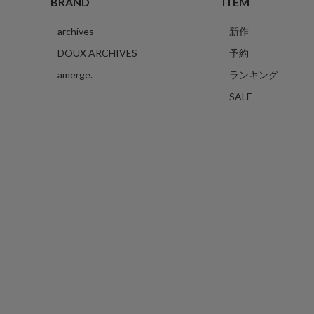
BRAND
ITEM
archives
新作
DOUX ARCHIVES
予約
amerge.
ランキング
SALE