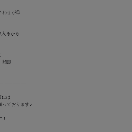
わせが◎

入るから



🏻

┈┈┈┈┈┈

には

ております♪
