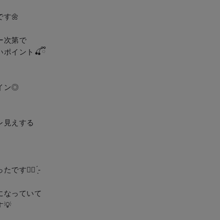


🌼

次第で

イント🍒ྀི

ン◎

見えする

🏻 ̖́-︎

なっていて


