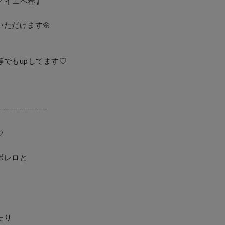
／イエベ春】

けます🌼

もupしてます♡

┈┈┈┈┈┈



レロと

り
