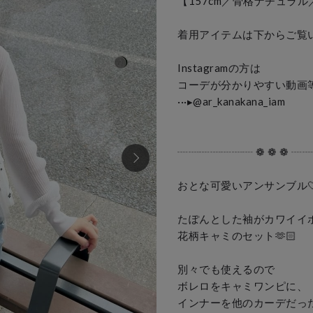
【157cm／骨格ナチュラル
着用アイテムは下からご覧いただ
Instagramの方は

コーデが分かりやすい動画等で
···▸﻿@ar_kanakana_iam

┈┈┈┈┈┈┈ ❁ ❁ ❁ ┈┈
おとな可愛いアンサンブル︎🤍︎
たぽんとした袖がカワイイボ
花柄キャミのセット🫶🏻

別々でも使えるので

ボレロをキャミワンピに、

インナーを他のカーデだった