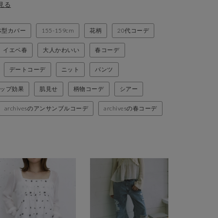
見る
体型カバー
155-159cm
花柄
20代コーデ
イエベ春
大人かわいい
春コーデ
デートコーデ
ニット
パンツ
ップ効果
肌見せ
柄物コーデ
シアー
archivesのアンサンブルコーデ
archivesの春コーデ