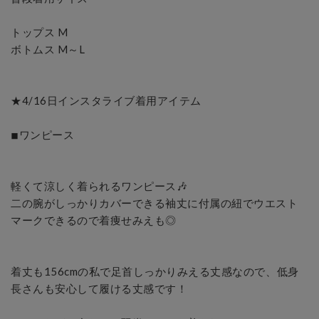
トップス M

ボトムス M～L

★4/16日インスタライブ着用アイテム

◾︎ワンピース

軽くて涼しく着られるワンピース🎶

二の腕がしっかりカバーできる袖丈に付属の紐でウエスト
マークできるので着痩せみえも◎

着丈も156cmの私で足首しっかりみえる丈感なので、低身
長さんも安心して履ける丈感です！
