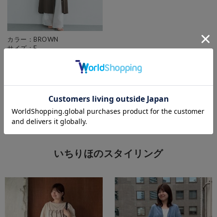
カラー：BROWN
サイズ：F
¥ 13,200
(税抜)
DOUX ARCHIVES
体型カバー
きれいめ
155-159cm
30代コーデ
大人かわいい
ワンピース
いちりほのスタイリング