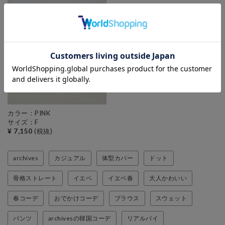
カラー：PINK
サイズ：F
¥ 7,150
(税抜)
archives
カジュアル
体型カバー
ドット
骨格ストレート
イエベ
イエベ春
大人かわいい
春コーデ
おでかけコーデ
ブラウス
スウェット
パンツ
archivesの韓国コーデ
リアルバイ