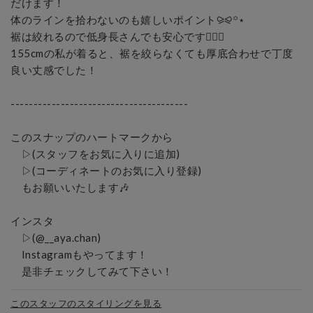
だけます！

体のラインを拾わないのも嬉しいポイント⪩⪨꙳⋆

裾は絞れるので低身長さんでも安心です🙆🏻‍♀️

155cmの私が着ると、裾を絞らなくても厚底合わせで丁度
良い丈感でした！

---------------------------------------

このスナップのハートマークから

　▷(スタッフをお気に入りに追加)

　▷(コーディネートのお気に入り登録)

　もお願いいたします🎶

インスタ

　▷(@__aya.chan)

　Instagramもやってます！

　是非チェックしてみて下さい！
このスタッフのスタイリングを見る