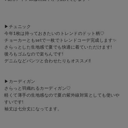
▶︎チュニック

今年1枚は持っておきたいのトレンドのドット柄♡

チョーカーともsetで一枚でトレンドコーデ完成します✨　

さらっとした生地感で夏でも快適に着ていただけます! 

後ろもゴムなので楽ちんです! 

デニムなどパンツと合わせたりもオススメ‼︎ 

▶︎カーディガン　

さらっと羽織れるカーディガン♡ 

軽くて薄手の生地感なので夏の紫外線対策としても使いや
すいです! 

袖丈は七分丈になってます。
