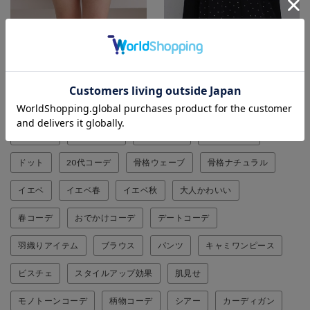
カラー：BLACK
カラー：BLACK
サイズ：M
サイズ：M
¥ 6,050
(税抜)
¥ 5,500
(税抜)
archives
カジュアル
体型カバー
155-159cm
ドット
20代コーデ
骨格ウェーブ
骨格ナチュラル
イエベ
イエベ春
イエベ秋
大人かわいい
春コーデ
おでかけコーデ
デートコーデ
羽織りアイテム
ブラウス
パンツ
キャミワンピース
ビスチェ
スタイルアップ効果
肌見せ
モノトーンコーデ
柄物コーデ
シアー
カーディガン