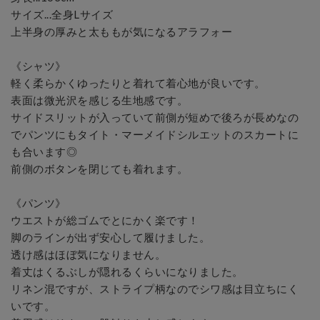
サイズ...全身Lサイズ

上半身の厚みと太ももが気になるアラフォー

《シャツ》

軽く柔らかくゆったりと着れて着心地が良いです。

表面は微光沢を感じる生地感です。

サイドスリットが入っていて前側が短めで後ろが長めなの
でパンツにもタイト・マーメイドシルエットのスカートに
も合います◎

前側のボタンを閉じても着れます。

《パンツ》

ウエストが総ゴムでとにかく楽です！

脚のラインが出ず安心して履けました。

透け感はほぼ気になりません。

着丈はくるぶしが隠れるくらいになりました。

リネン混ですが、ストライプ柄なのでシワ感は目立ちにく
いです。
