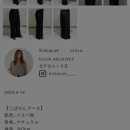
Kobayan
163cm
DOUX ARCHIVES
北千住ルミネ店
kobayan_____
2026-6-16
【こばやんデータ】

肌色...イエベ秋

骨格...ナチュラル

身長...163cm
