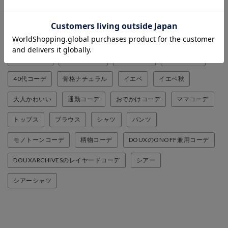
サイズ：F
¥ 10,450
(税抜)
DOUX ARCHIVES
カジュアル
体型カバー
160-164cm
高身長コーデ
ストライプ
30代コーデ
40代コーデ
骨格ナチュラル
イエベ
イエベ秋
大人かわいい
通勤コーデ
おでかけコーデ
ママコーデ
トップス
ブラウス
シャツ
パンツ
モノトーンコーデ
柄物コーデ
DOUXのONOFF兼用コーデ
DOUXARCHIVESのレイヤードコーデ
シアー
シアーシャツ