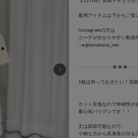
【157cm／骨格ナチュラル
着用アイテムは下からご覧いただ
Instagramの方は

コーデが分かりやすい動画等で
···▸﻿@kanakana_iam

┈┈┈┈┈┈┈ ❁ ❁ ❁ ┈
1枚は持っておきたい！花柄ワン
カット生地なので伸縮性があ
着心地バツグンです！！

丈は調節可能なので、

小柄な方から高身長の方も◎