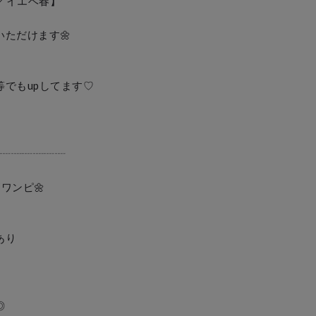
／イエベ春】

けます🌼

もupしてます♡

┈┈┈┈┈┈┈

ピ‎🌼

り


