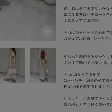
透け感はそこまでないかなと
気になる方はペチコート合わ
オススメです🙂‍↕️🫶🏻

今回はジャケット合わせです
カジュアルに白Tシャツ合わせ
きちんと感のあるジャケット
オンオフ問わずお使い頂けま
今回はSサイズ着用で

157センチ、細身の私で着
程よいゆる感で着れました！
サラッとした素材で痒くもな
着心地もとても軽く着やすか