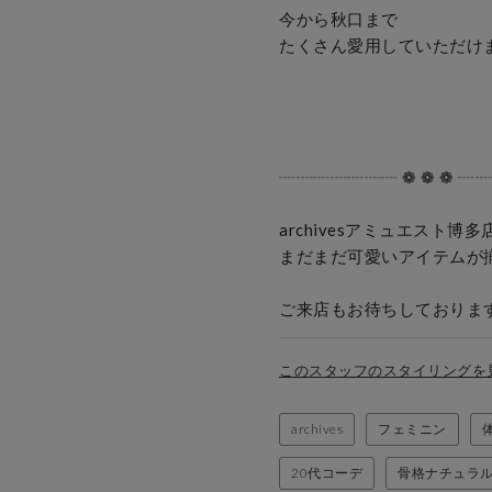
今から秋口まで

たくさん愛用していただけます
┈┈┈┈┈┈┈ ❁ ❁ ❁ ┈┈
archivesアミュエスト博多店
まだまだ可愛いアイテムが揃っ
ご来店もお待ちしておりま
このスタッフのスタイリングを
archives
フェミニン
20代コーデ
骨格ナチュラ