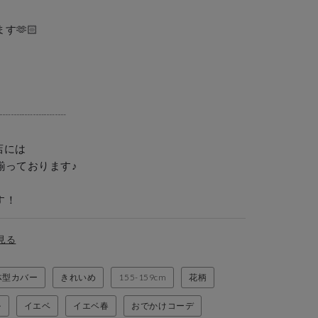
🫶🏻

┈┈┈┈┈┈

には

ております♪

す！
見る
体型カバー
きれいめ
155-159cm
花柄
ル
イエベ
イエベ春
おでかけコーデ