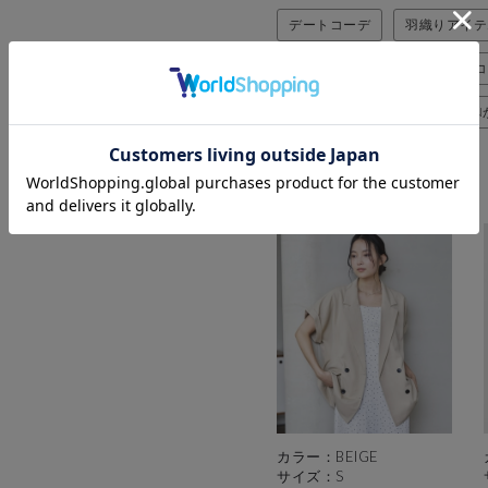
デートコーデ
羽織りアイテ
スタイルアップ効果
淡色コ
archivesのSALEコーデ
ON
使用アイテム
カラー：BEIGE
サイズ：S