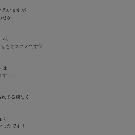
思いますが

せが

が、

もオススメです‎🤍

は

す！！

られてる感なく



く

ったです！
