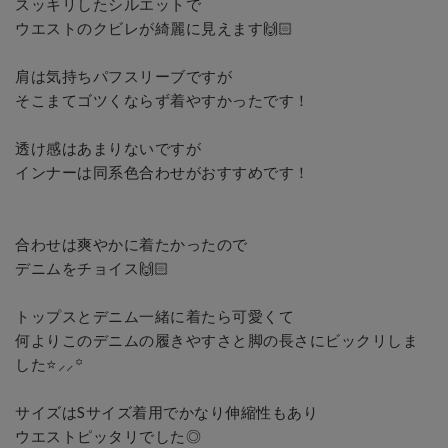
スッキリしたシルエットで

ウエストのクビレが綺麗に見えます🙌🏻

肩は気持ちパフスリーブですが

そこまてゴツくならず着やすかったです！

透け感はあまりないですが

インナーは同系色合わせがおすすめです！

合わせは爽やかに着たかったので

デニムをチョイス🙌🏻

トップスとデニム一緒に着たら可愛くて

何よりこのデニムの履きやすさと脚の長さにビックリしま
した⭐️⸝⸝꙳

サイズはSサイズ着用でかなり伸縮性もあり

ウエストピッタリでした◎
