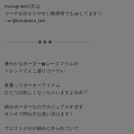
Instagramの方は

コーデが分かりやすい動画等でもupしてます♡

···▸ @kanakana_iam

┈┈┈┈┈┈┈ ❁ ❁ ❁ ┈┈┈┈┈┈┈┈

爽やかなボーダー✖️レースフリルの

トレンドてんこ盛りコーデ⟡.·

春夏ってボーターアイテム

ひとつは欲しくなっちゃいますよね🚢🤍

細めボーダーなのでカジュアルすぎず

オンオフ問わずお使い頂けます！

ウエストがやや細めに作られていて
