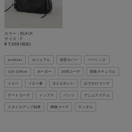
カラー：BLACK
サイズ：F
¥ 7,150
(税抜)
archives
カジュアル
体型カバー
ベーシック
155-159cm
ボーダー
20代コーデ
骨格ナチュラル
イエベ
イエベ春
大人かわいい
おでかけコーデ
デートコーデ
トップス
パンツ
デニムアイテム
スタイルアップ効果
柄物コーデ
サンダル