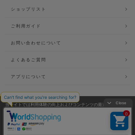
ショップリスト
ご利用ガイド
お問い合わせについて
よくあるご質問
アプリについて
当サイトでは利用体験の向上およびコンテンツの最適な提供、ト
会社概要
特定商取引法に基づく表記
ラフィックの分析を目的としてCookieを使用しています。
サイトの閲覧を継続された場合、Cookieの利用に同意したことも
ご利用規約
個人情報保護方針
のといたします。
詳細については
プライバシーポリシー
をご確認ください。
Copyright(C) P&M co.,ltd All Rights Reserved.