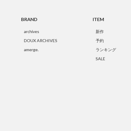
BRAND
ITEM
archives
新作
DOUX ARCHIVES
予約
amerge.
ランキング
SALE