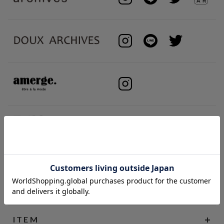
BRAND
ITEM