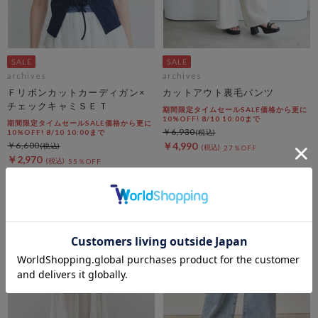
archives
archives
Ｆリボンカットカーディガン×
カットアウト裏毛パンツ
チェックキャミＳＥＴ
期間限定タイムセールSALE価格から更に
10%OFF! 8/10 10:00まで
期間限定タイムセールSALE価格から更に
￥6,930
10%OFF! 8/10 10:00まで
￥6,600
￥4,990
27％OFF
￥2,970
55％OFF