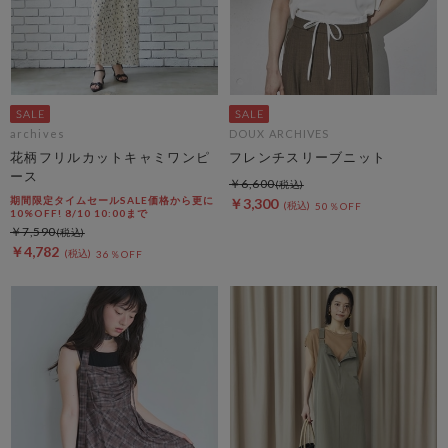
archives
DOUX ARCHIVES
花柄フリルカットキャミワンピ
フレンチスリーブニット
ース
￥6,600
期間限定タイムセールSALE価格から更に
￥3,300
50％OFF
10%OFF! 8/10 10:00まで
￥7,590
￥4,782
36％OFF