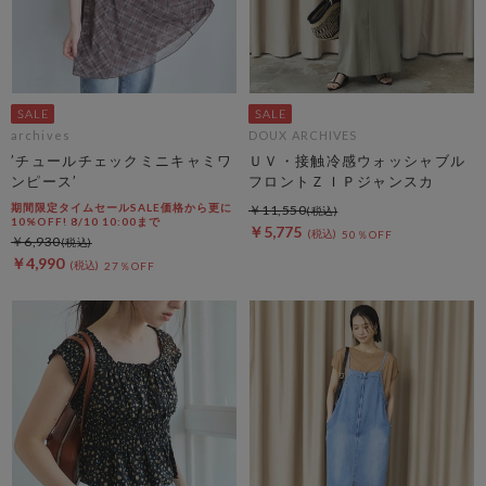
archives
DOUX ARCHIVES
’チュールチェックミニキャミワ
ＵＶ・接触冷感ウォッシャブル
ンピース’
フロントＺＩＰジャンスカ
期間限定タイムセールSALE価格から更に
￥11,550
10%OFF! 8/10 10:00まで
￥5,775
50％OFF
￥6,930
￥4,990
27％OFF