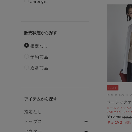
amerge.
販売状態
指定なし
予約商品
通常商品
DOUX ARCHIV
アイテム
ベーシックオ
セールアイテムAL
指定なし
8/3(mon)~8/7(f
￥12,980
トップス
￥5,192
アウター