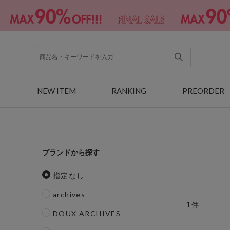
NEW ITEM
RANKING
PREORDER
ブランド
指定なし
archives
1
件
DOUX ARCHIVES