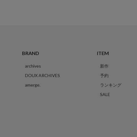
BRAND
ITEM
archives
新作
DOUX ARCHIVES
予約
amerge.
ランキング
SALE