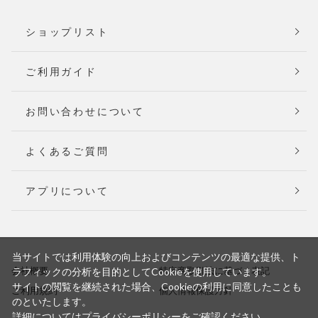
ショップリスト
ご利用ガイド
お問い合わせについて
よくあるご質問
アプリについて
当サイトでは利用体験の向上およびコンテンツの最適な提供、ト
会社概要
特定商取引法に基づく表記
ラフィックの分析を目的としてCookieを使用しています。
サイトの閲覧を継続された場合、Cookieの利用に同意したことも
ご利用規約
個人情報保護方針
のといたします。
詳細については
プライバシーポリシー
をご確認ください。