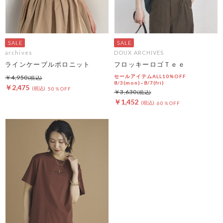
archives
DOUX ARCHIVES
ラインケーブルポロニット
フロッキーロゴＴｅｅ
セールアイテムALL10%OFF
￥4,950
8/3(mon)~8/7(fri)
￥2,475
50％OFF
￥3,630
￥1,452
60％OFF