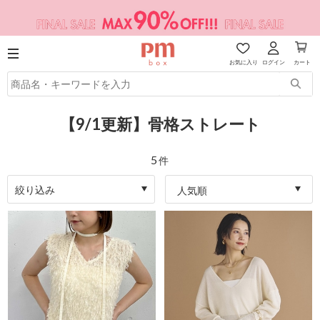
お気に入り
ログイン
カート
【9/1更新】骨格ストレート
5
件
絞り込み
人気順