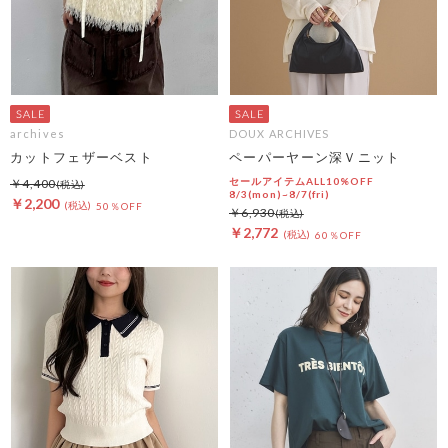
archives
DOUX ARCHIVES
カットフェザーベスト
ペーパーヤーン深Ｖニット
セールアイテムALL10%OFF
￥4,400
8/3(mon)~8/7(fri)
￥2,200
50％OFF
￥6,930
￥2,772
60％OFF