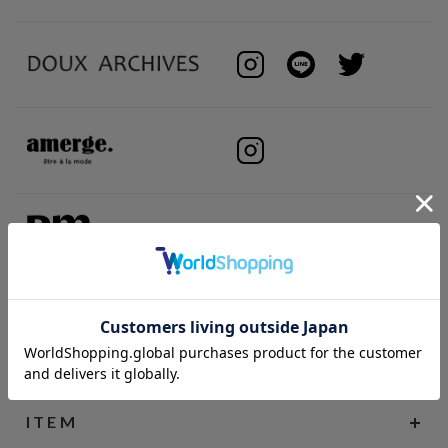
BRAND
ITEM