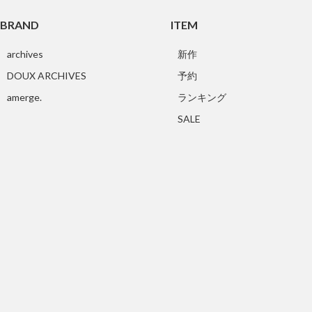
BRAND
ITEM
archives
新作
DOUX ARCHIVES
予約
amerge.
ランキング
SALE