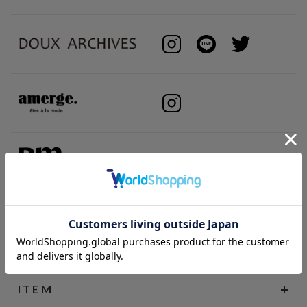
BRAND
ITEM