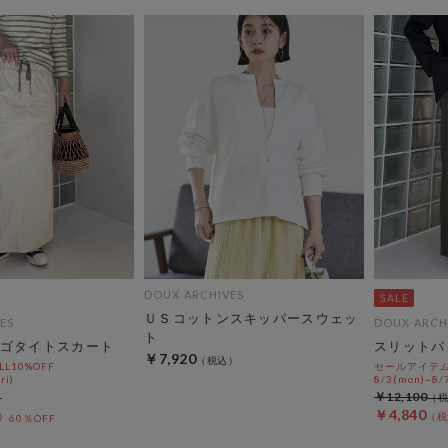
DOUX ARCHIVES
ＵＳコットンスキッパースウェッ
ES
DOUX ARCH
ト
ゴタイトスカート
スリットパ
￥7,920
L10%OFF
セールアイテムA
ri)
8/3(mon)~8/7
￥12,100
￥4,840
60％OFF