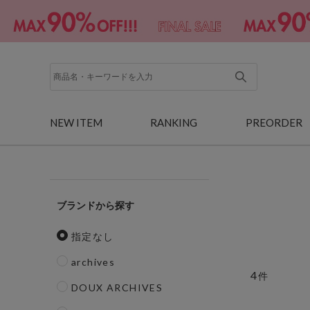
NEW ITEM
RANKING
PREORDER
ブランド
指定なし
archives
4
件
DOUX ARCHIVES