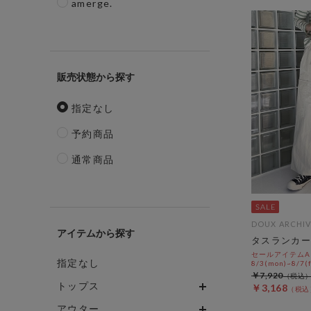
amerge.
販売状態
指定なし
予約商品
通常商品
DOUX ARCHIV
アイテム
タスランカー
セールアイテムAL
指定なし
8/3(mon)~8/7(f
￥7,920
トップス
￥3,168
アウター