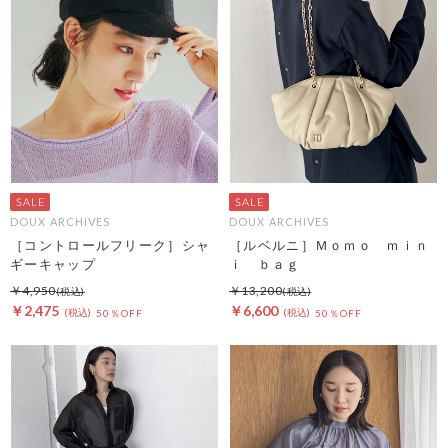
DOUX ARCHIVES
DOUX ARCHIVES
［コントロールフリーク］シャ
［ルベルニ］Ｍｏｍｏ ｍｉｎ
ギーキャップ
ｉ ｂａｇ
￥4,950
￥13,200
￥2,475
￥6,600
50％OFF
50％OFF