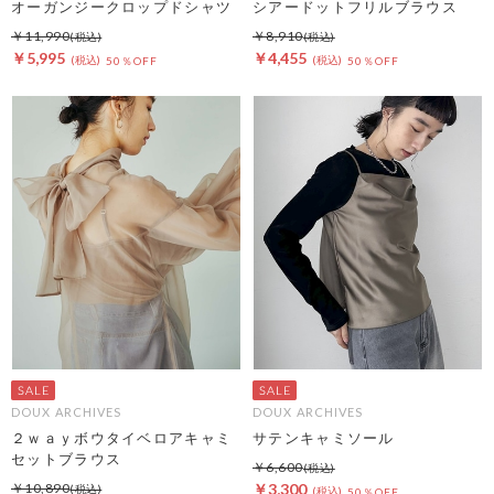
オーガンジークロップドシャツ
シアードットフリルブラウス
￥11,990
￥8,910
￥5,995
￥4,455
50％OFF
50％OFF
DOUX ARCHIVES
DOUX ARCHIVES
２ｗａｙボウタイベロアキャミ
サテンキャミソール
セットブラウス
￥6,600
￥10,890
￥3,300
50％OFF