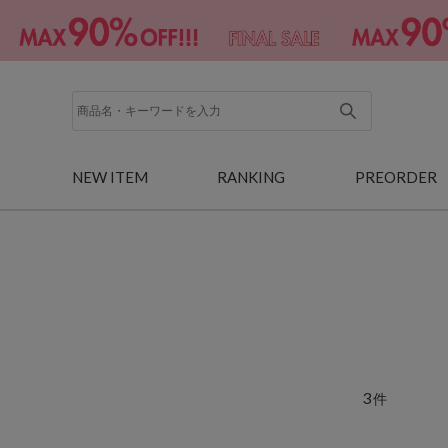
NEW ITEM
RANKING
PREORDER
3
件