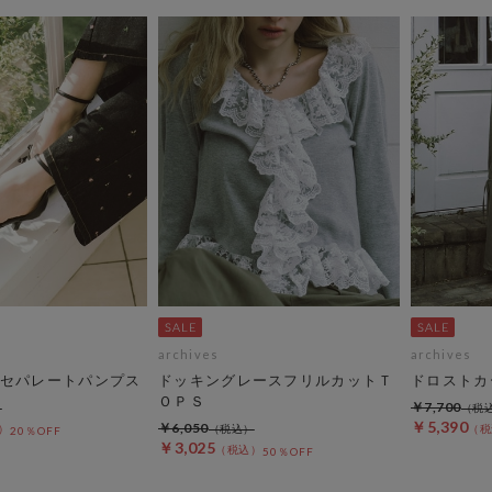
archives
archives
セパレートパンプス
ドッキングレースフリルカットＴ
ドロストカ
ＯＰＳ
￥7,700
￥5,390
￥6,050
20％OFF
￥3,025
50％OFF