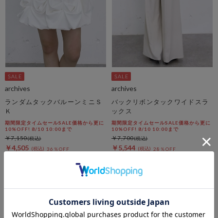
archives
archives
ランダムタックバルーンミニＳ
バックリボンタックワイドスラ
Ｋ
ックス
期間限定タイムセールSALE価格から更に
期間限定タイムセールSALE価格から更に
10%OFF! 8/10 10:00まで
10%OFF! 8/10 10:00まで
￥7,150
￥7,700
￥4,505
￥5,544
36％OFF
28％OFF