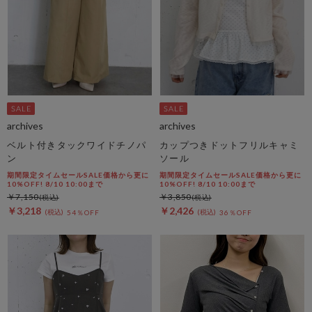
archives
archives
ベルト付きタックワイドチノパ
カップつきドットフリルキャミ
ン
ソール
期間限定タイムセールSALE価格から更に
期間限定タイムセールSALE価格から更に
10%OFF! 8/10 10:00まで
10%OFF! 8/10 10:00まで
￥7,150
￥3,850
￥3,218
￥2,426
54％OFF
36％OFF