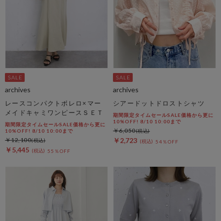
archives
archives
レースコンパクトボレロ×マー
シアードットドロストシャツ
メイドキャミワンピースＳＥＴ
期間限定タイムセールSALE価格から更に
10%OFF! 8/10 10:00まで
期間限定タイムセールSALE価格から更に
￥6,050
10%OFF! 8/10 10:00まで
￥12,100
￥2,723
54％OFF
￥5,445
55％OFF