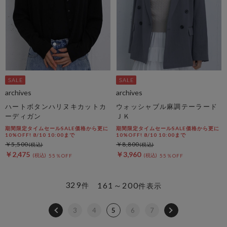
archives
archives
ハートボタンハリヌキカットカ
ウォッシャブル麻調テーラード
ーディガン
ＪＫ
期間限定タイムセールSALE価格から更に
期間限定タイムセールSALE価格から更に
10%OFF! 8/10 10:00まで
10%OFF! 8/10 10:00まで
￥5,500
￥8,800
￥2,475
￥3,960
55％OFF
55％OFF
329
161～200
件
件表示
3
4
5
6
7