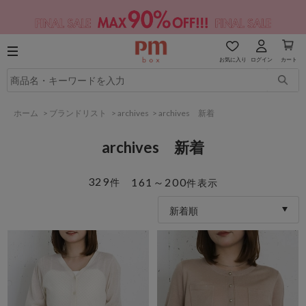
お気に入り
ログイン
カート
ホーム
>
ブランドリスト
>
archives
>
archives 新着
archives 新着
329
161～200
件
件表示
新着順