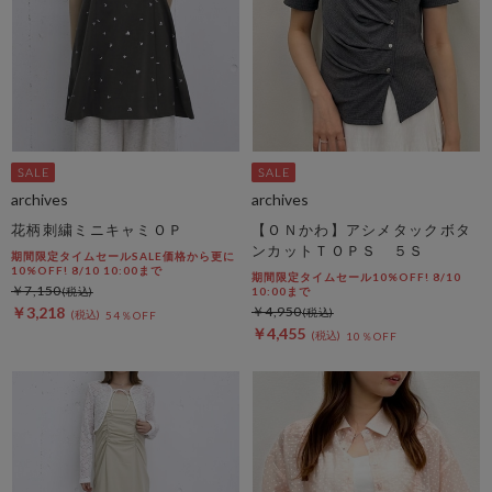
archives
archives
花柄刺繍ミニキャミＯＰ
【ＯＮかわ】アシメタックボタ
ンカットＴＯＰＳ ５Ｓ
期間限定タイムセールSALE価格から更に
10%OFF! 8/10 10:00まで
期間限定タイムセール10%OFF! 8/10
￥7,150
10:00まで
￥3,218
￥4,950
54％OFF
￥4,455
10％OFF