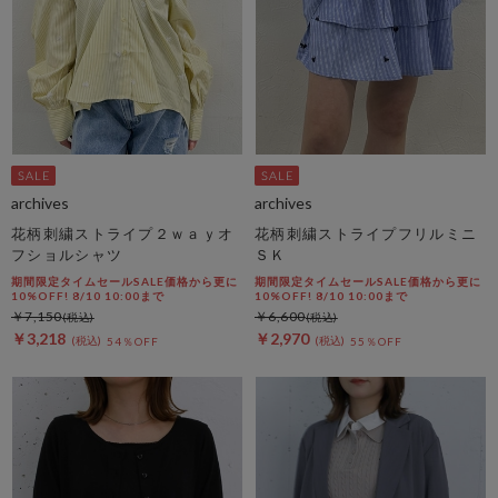
archives
archives
花柄刺繍ストライプ２ｗａｙオ
花柄刺繍ストライプフリルミニ
フショルシャツ
ＳＫ
期間限定タイムセールSALE価格から更に
期間限定タイムセールSALE価格から更に
10%OFF! 8/10 10:00まで
10%OFF! 8/10 10:00まで
￥7,150
￥6,600
￥3,218
￥2,970
54％OFF
55％OFF