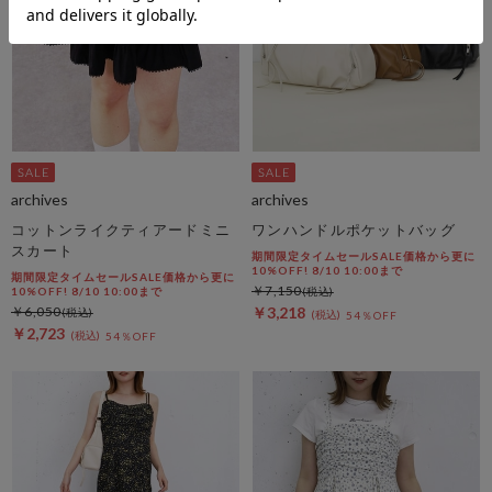
archives
archives
コットンライクティアードミニ
ワンハンドルポケットバッグ
スカート
期間限定タイムセールSALE価格から更に
10%OFF! 8/10 10:00まで
期間限定タイムセールSALE価格から更に
￥7,150
10%OFF! 8/10 10:00まで
￥6,050
￥3,218
54％OFF
￥2,723
54％OFF