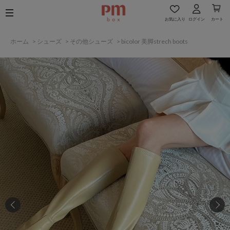
お気に入り
ログイン
カート
ホーム
>
シューズ
>
その他シューズ
>
bicolor 美脚strech boots