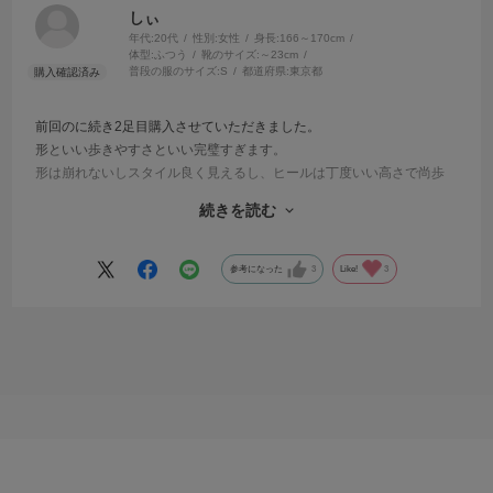
しぃ
年代:
20代
性別:
女性
身長:
166～170cm
体型:
ふつう
靴のサイズ:
～23cm
普段の服のサイズ:
S
都道府県:
東京都
前回のに続き2足目購入させていただきました。
形といい歩きやすさといい完璧すぎます。
形は崩れないしスタイル良く見えるし、ヒールは丁度いい高さで尚歩
きやすいというスペシャルブーツはこの一足です！！
続きを読む
使いすぎてヒールが削れたのと底が外れかけているので二足目購入し
ました。
今年はバイカラーですが変わらずブラックをチョイスしました。
参考になった
3
Like!
3
たくさん色んなところに履いていきます。