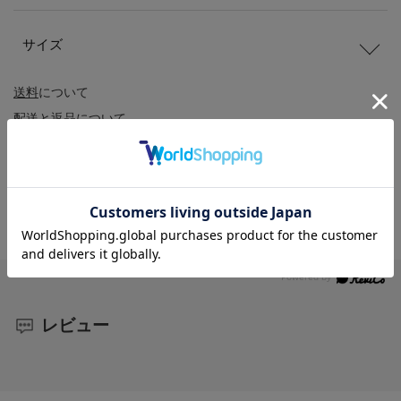
サイズ
送料
について
配送
と
返品
について
レビュー