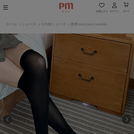
お気に入り
ログイン
カート
ホーム
>
シューズ
>
その他シューズ
>
美脚 mary jane sandals