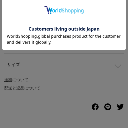
商品説明
商品詳細
サイズ
送料
について
配送
と
返品
について