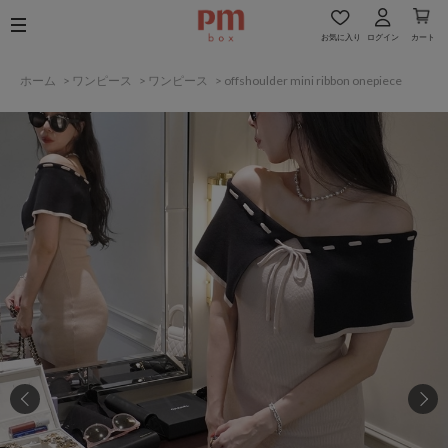
お気に入り
ログイン
カート
ホーム
>
ワンピース
>
ワンピース
>
offshoulder mini ribbon onepiece