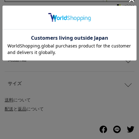
商品説明
商品詳細
サイズ
送料
について
配送
と
返品
について