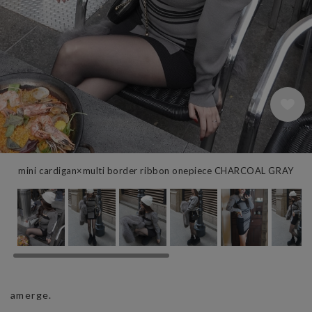
39
mini cardigan×multi border ribbon onepiece CHARCOAL GRAY
amerge.