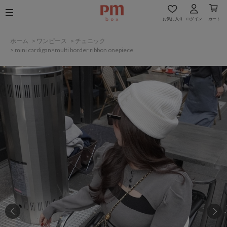
お気に入り
ログイン
カート
ホーム
>
ワンピース
>
チュニック
>
mini cardigan×multi border ribbon onepiece