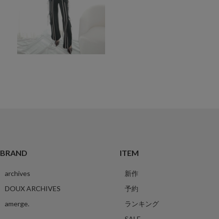
BRAND
ITEM
archives
新作
DOUX ARCHIVES
予約
amerge.
ランキング
SALE