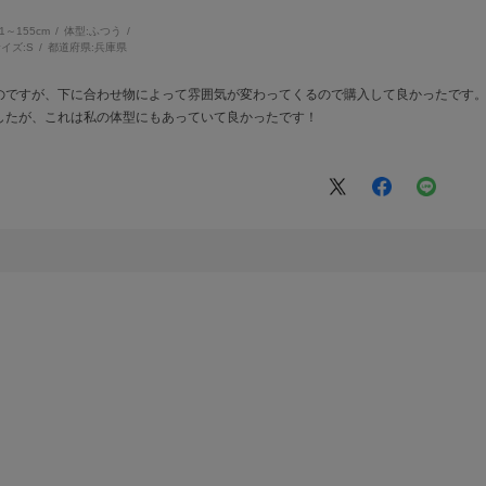
51～155cm
体型:
ふつう
イズ:
S
都道府県:
兵庫県
のですが、下に合わせ物によって雰囲気が変わってくるので購入して良かったです
したが、これは私の体型にもあっていて良かったです！