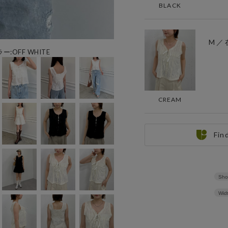
BLACK
M ／
ー:OFF WHITE
CREAM
Fin
Sho
Wid