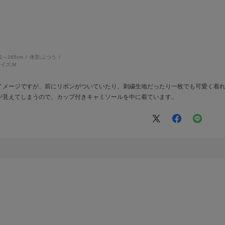
61～165cm
体型:
ふつう
イズ:
M
イメージですが、前にリボンがついていたり、刺繍生地だったり一枚でも可愛く着
が見えてしまうので、カップ付きキャミソールを中に着ています。