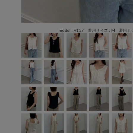
model : H157 着用サイズ : M 着用カラ