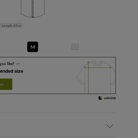
Length
47cm
M
ended size
 on