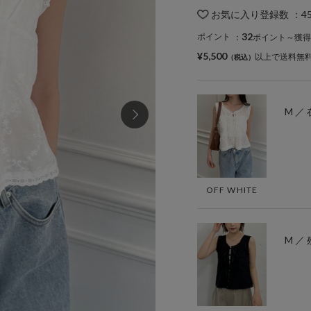
お気に入り登録数
：
4
32
ポイント
：
ポイント～獲得
¥5,500
以上で送料無
M ／
OFF WHITE
M ／ 