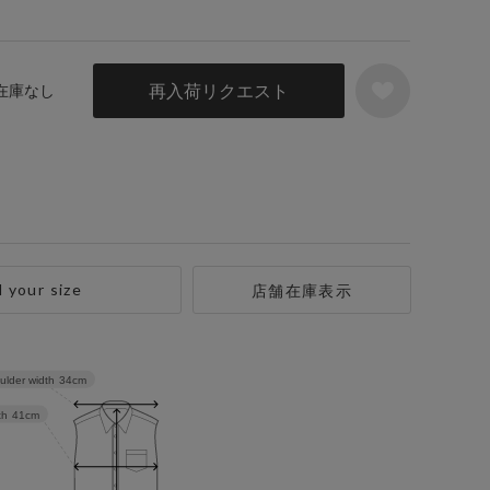
再入荷リクエスト
 在庫なし
d your size
店舗在庫表示
ulder width
34cm
th
41cm