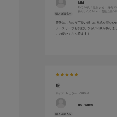
kiki
年代:
20代
性別:
女性
身長:
1
靴のサイズ:
24cm
普段の服のサ
普段はこうゆう可愛い感じの系統を着ない
ノースリーブも挑戦しづらい印象がありま
この夏たくさん着ます！
服
サイズ：M
カラー：CREAM
no name