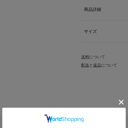
商品詳細
サイズ
送料
について
配送
と
返品
について