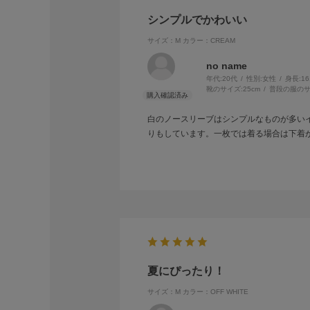
シンプルでかわいい
サイズ：M
カラー：CREAM
no name
年代:
20代
性別:
女性
身長:
1
靴のサイズ:
25cm
普段の服のサ
白のノースリーブはシンプルなものが多い
りもしています。一枚では着る場合は下着
夏にぴったり！
サイズ：M
カラー：OFF WHITE