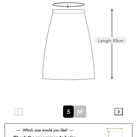
Length
83cm
S
M