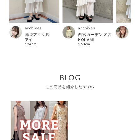
archives
archives
arc
池袋アルタ店
西宮ガーデンズ店
天神
アイ
HONAMI
ザ店
154cm
153cm
KAN
157
BLOG
この商品を紹介したBLOG