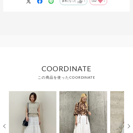
ズもあり、ウエストもピッタリで本当に感動しました！152センチなの
参考になった
1
Like!
1
で丈が合わなことも多い中で、とても嬉しかったです！すごく涼しい
素材ので今年の夏はたくさん活躍しそうです！
COORDINATE
この商品を使ったCOORDINATE