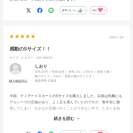
参考になった
0
Like!
0
2025.7.30
感動のSサイズ！！
サイズ：S
カラー：OFF WHITE
しおり
年代:
30代
性別:
女性
身長:
151～155cm
体型:
小柄
靴のサイズ:
～23cm
普段の服のサイズ:
S
都道府県:
北海道
今回、ティアードスカートのSサイズを購入しました。以前は札幌にも
アルシーヴの店舗があり、よく足を運んでいたのですが、数年前に撤
退してしまい、なかなか店舗へ行くことができない中で、たまたま仙
台へ旅行へ行った際に一目惚れしたカールヤーンハーフＺＩＰノース
続きを読む
リニットのグレーを購入しました。その際にボトムス合わせでご紹介
頂いたのが今回のスカートでした。ネットで改めて見ると低身長サイ