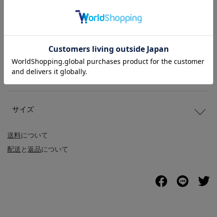
商品説明
商品詳細
サイズ
送料
について
配送
と
返品
について