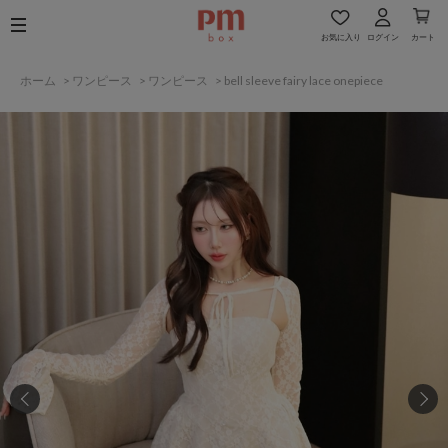
お気に入り
ログイン
カート
ホーム
>
ワンピース
>
ワンピース
>
bell sleeve fairy lace onepiece