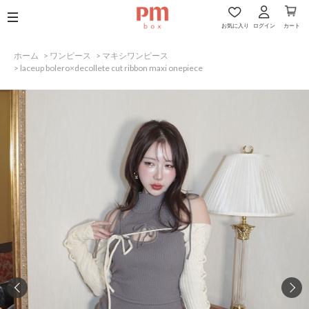
お気に入り
ログイン
カート
ホーム
>
ワンピース
>
マキシワンピース
>
laceup bolero×decollete cut ribbon maxi onepiece