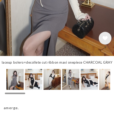
9
laceup bolero×decollete cut ribbon maxi onepiece CHARCOAL GRAY
amerge.