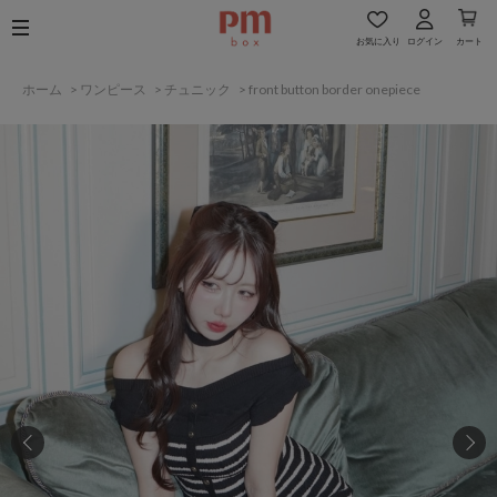
お気に入り
ログイン
カート
ホーム
>
ワンピース
>
チュニック
>
front button border onepiece