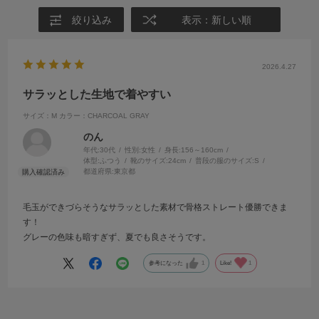
絞り込み
表示：新しい順
2026.4.27
サラッとした生地で着やすい
サイズ：M
カラー：CHARCOAL GRAY
のん
年代:
30代
性別:
女性
身長:
156～160cm
体型:
ふつう
靴のサイズ:
24cm
普段の服のサイズ:
S
都道府県:
東京都
毛玉ができづらそうなサラッとした素材で骨格ストレート優勝できま
す！
グレーの色味も暗すぎず、夏でも良さそうです。
参考になった
1
Like!
1