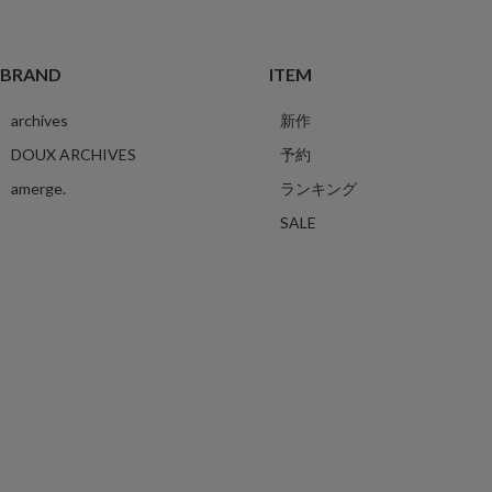
BRAND
ITEM
archives
新作
DOUX ARCHIVES
予約
amerge.
ランキング
SALE