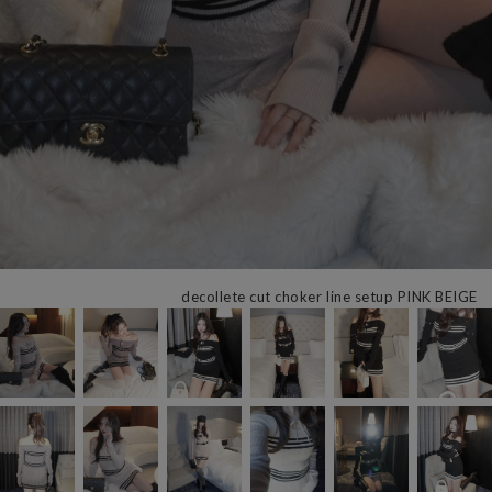
decollete cut choker line setup PINK BEIGE