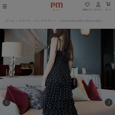
お気に入り
ログイン
カート
ホーム
>
スカート
>
ロングスカート
>
Cherie dot ruffle volume skirt