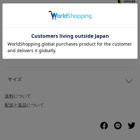
商品説明
商品詳細
サイズ
送料
について
配送
と
返品
について