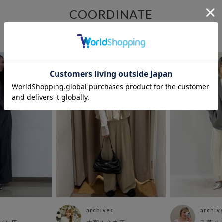
COORDINATE
この商品を使ったCOORDINATE
archives
archiv