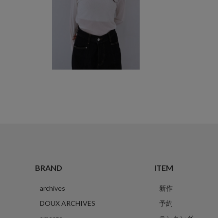
BRAND
ITEM
archives
新作
DOUX ARCHIVES
予約