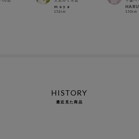
パル店
大宮ルミネ店
千葉ペ
m a y a
HAR
152cm
150cm
HISTORY
最近見た商品