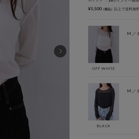
：
ポイント～獲得
¥5,500
以上で送料無
M ／
OFF WHITE
M ／
BLACK