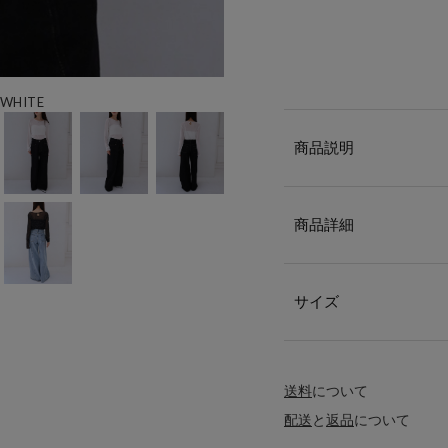
WHITE
商品説明
商品詳細
サイズ
送料
について
配送
と
返品
について