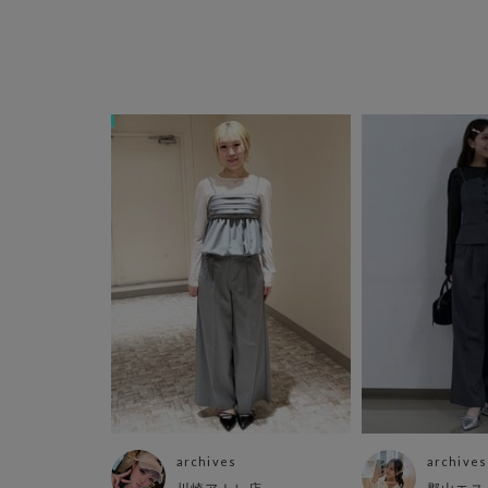
archives
archives