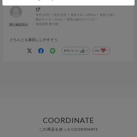
サイズ：M
カラー：GRAY
ぴ
年代:
20代
性別:
女性
身長:
151～155cm
体型:
小柄
靴のサイズ:
～23cm
普段の服のサイズ:
S
都道府県:
東京都
どちらとも着回ししやすそう
参考になった
0
Like!
0
COORDINATE
この商品を使ったCOORDINATE