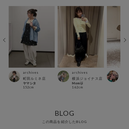
archives
archives
arc
ス店
町田ルミネ店
横浜ジョイナス店
川崎
ヤマシタ
Momiji
まい
152cm
162cm
163
BLOG
この商品を紹介したBLOG