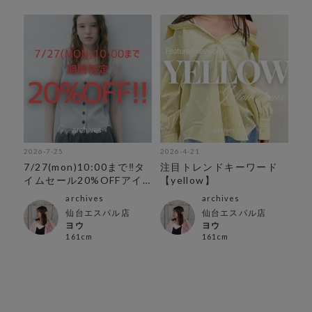
2026-7-25
2026-4-21
7/27(mon)10:00まで‼︎タ
注目トレンドキーワード
イムセール20%OFFアイ
【yellow】
テム
archives
archives
仙台エスパル店
仙台エスパル店
ヨウ
ヨウ
161cm
161cm