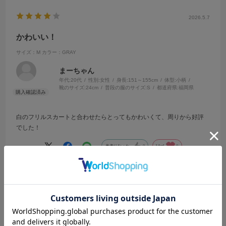
2026.5.7
かわいい！
サイズ：M
カラー：GRAY
まーちゃん
年代:
20代
性別:
女性
身長:
151～155cm
体型:
小柄
靴のサイズ:
24cm
普段の服のサイズ:
S
都道府県:
福岡県
白のフリルスカートと合わせたらとってもかわいくて、周りから好評
でした！
参考になった
0
Like!
0
2026.3.29
かわいい